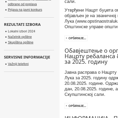
сали.
odbrane od poplava
Утврђени Нацрт буџета о
Prijava na javni konkurs
објављен је на званично
Лука (www.opstinaostraluk
REZULTATI IZBORA
Општинске управе општи
Lokalni izbori 2024
Načelnik opštine
OPŠIRNIJE...
Skupština opštine
Обавјештење о орг
Нацрту ребаланса
SERVISNE INFORMACIJE
за 2025. годину
Važniji telefoni
Јавна расправа о Нацрт
Лука за 2025. годину одр
20.08.2025. године. Одрж
дан, 20.08.2025. године, 
Скупштинској сали.
OPŠIRNIJE...