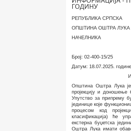
ИНФОРМАЦИЈА - П
ГОДИНУ
РЕПУБЛИКА СРПСКА
ОПШТИНА ОШТРА ЛУКА
НАЧЕЛНИКА
Број: 02-400-15/25
Датум: 18.07.2025. годин
Општина Оштра Лука
ј
пројекцију и доношење б
Упутство за припрему бу
јединице које функциони
процесом код пројекц
класификација) ће уп
екстерна буџетска једи
Оштра Лука имати обав