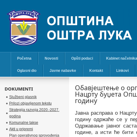
Početna
Novosti
Opšti podaci
Kabinet načelnik
Oglasni dio
Javne nabavke
Kontakt
Linkovi
Обавјештење о орг
DOKUMENTI
Нацрту буџета Опш
Službeni glasnik
годину
Prilozi objavljenom tekstu
Strategija razvoja 2020.-2027.
Јавна расправа о Нацрт
godina
годину одржаће се у п
Komunalne takse
Одржавање јавног саста
Akti u pripremi
године, а исти ће бити 
Plan operativnog sprovođenja