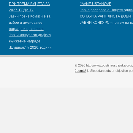
ПРИПРЕМА БУЏЕТА ЗА
JAVNE USTANOVE
2027. ГОДИНУ
Јавна расправа о Нацрту одлу
Jавни позив Комисије за
КОНАЧНА РАНГ ЛИСТА ДОБИТ
избор и именовање,
ЈАВНИ КОНКУРС - пријем на р
награде и признања
Јавни конкурс за додјелу
књижевнe наградe
„Шушњар“ у 2026. години
© 2026 http://www.opstinaostraluka.org/
Joomla!
je Slobodan softver objavljen p