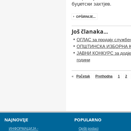
буџетски захтјев.
OPŠIRNIJE...
Još članaka...
ОГЛАС за продају службен
ОПШТИНСКА ИЗБОРНА 
ЈАВНИ КОНКУРС за додјел
години
«
Početak
Prethodna
1
2
NAJNOVIJE
POPULARNO
ИНФОРМАЦИЈА -
Opšti podaci