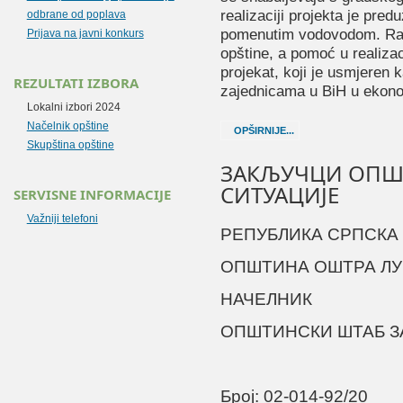
realizaciji projekta je pred
odbrane od poplava
pomenutim vodovodom. Radi s
Prijava na javni konkurs
opštine, a pomoć u realiz
projekat, koji je usmjeren 
REZULTATI IZBORA
zajednicama u BiH u ekono
Lokalni izbori 2024
Načelnik opštine
OPŠIRNIJE...
Skupština opštine
ЗАКЉУЧЦИ ОПШТ
СИТУАЦИЈЕ
SERVISNE INFORMACIJE
Važniji telefoni
РЕПУБЛИКА СРПСКА
ОПШТИНА ОШТРА ЛУ
НАЧЕЛНИК
ОПШТИНСКИ ШТАБ З
Број:
02-014-92/20