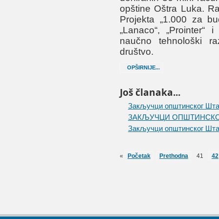
opštine Oštra Luka. R
Projekta „1.000 za bud
„Lanaco“, „Prointer“ 
naučno tehnološki ra
društvo.
OPŠIRNIJE...
Još članaka...
Закључци општинског Штаб
ЗАКЉУЧЦИ ОПШТИНСКОГ
Закључци општинског Штаб
«
Početak
Prethodna
41
42