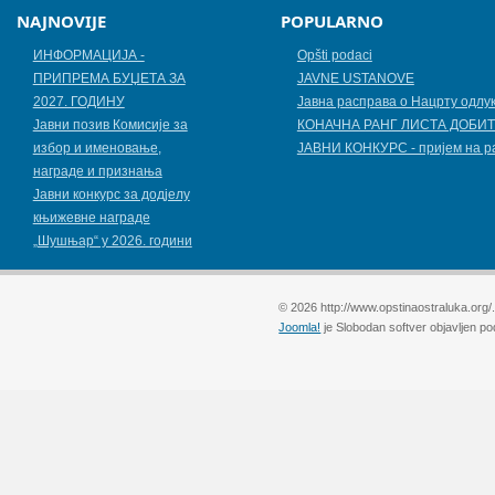
NAJNOVIJE
POPULARNO
ИНФОРМАЦИЈА -
Opšti podaci
ПРИПРЕМА БУЏЕТА ЗА
JAVNE USTANOVE
2027. ГОДИНУ
Јавна расправа о Нацрту одлу
Jавни позив Комисије за
КОНАЧНА РАНГ ЛИСТА ДОБИТ
избор и именовање,
ЈАВНИ КОНКУРС - пријем на р
награде и признања
Јавни конкурс за додјелу
књижевнe наградe
„Шушњар“ у 2026. години
© 2026 http://www.opstinaostraluka.org/
Joomla!
je Slobodan softver objavljen p