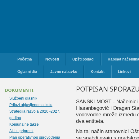
Početna
Novosti
Opšti podaci
Kabinet načelnik
Oglasni dio
Javne nabavke
Kontakt
Linkovi
POTPISAN SPORAZ
DOKUMENTI
Službeni glasnik
SANSKI MOST - Načelnici o
Prilozi objavljenom tekstu
Hasanbegović i Dragan Stan
Strategija razvoja 2020.-2027.
vodovodne mreže između dv
godina
dva entiteta.
Komunalne takse
Na taj način stanovnici Oš
Akti u pripremi
se snabdijevaju s gradsko
Plan operativnog sprovođenja