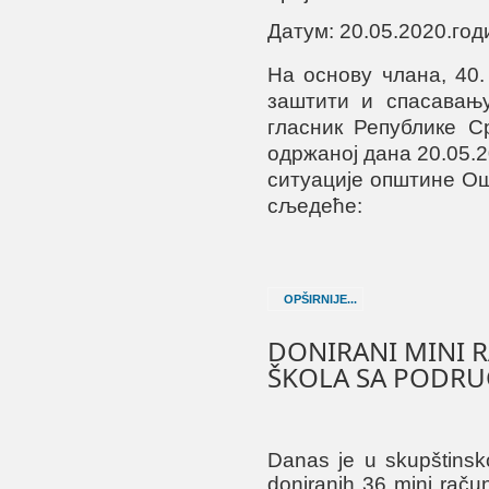
Датум: 20.05.2020.год
На основу члана, 40.
заштити и спасавањ
гласник Републике Срп
одржаној дана 20.05.
ситуације општине Ош
сљедеће:
OPŠIRNIJE...
DONIRANI MINI 
ŠKOLA SA PODRU
Danas je u skupštinsko
doniranih 36 mini račun