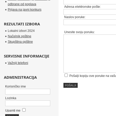
odbrane od poplava
Adresa elektronske pošte:
Prijava na javni konkurs
Naslov poruke:
REZULTATI IZBORA
Lokalni izbori 2024
Unesite svoju poruku:
Načelnik opštine
Skupština opštine
SERVISNE INFORMACIJE
Važniji telefoni
Pošalji kopiju ove poruke na vaš
ADMINISTRACIJA
POŠALJI
Korisničko ime
Lozinka
Upamti me