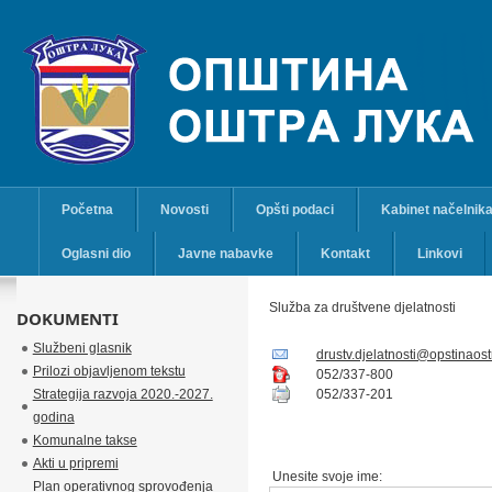
Početna
Novosti
Opšti podaci
Kabinet načelnik
Oglasni dio
Javne nabavke
Kontakt
Linkovi
Služba za društvene djelatnosti
DOKUMENTI
Službeni glasnik
drustv.djelatnosti@opstinaost
Prilozi objavljenom tekstu
052/337-800
Strategija razvoja 2020.-2027.
052/337-201
godina
Komunalne takse
Akti u pripremi
Unesite svoje ime:
Plan operativnog sprovođenja