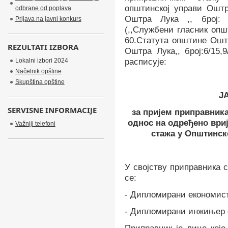
општинској управи Оштр
odbrane od poplava
Оштра Лука ,, број: 
Prijava na javni konkurs
(,,Службени гласник опш
60.Статута општине Ошт
REZULTATI IZBORA
Оштра Лука,, број:6/15,
Lokalni izbori 2024
расписује:
Načelnik opštine
Skupština opštine
Ј
SERVISNE INFORMACIJE
з
а пријем приправника
однос на одређено вр
Važniji telefoni
стажа у Општинск
У својству приправника
се:
- Дипломирани економист
- Дипломирани инжињер 