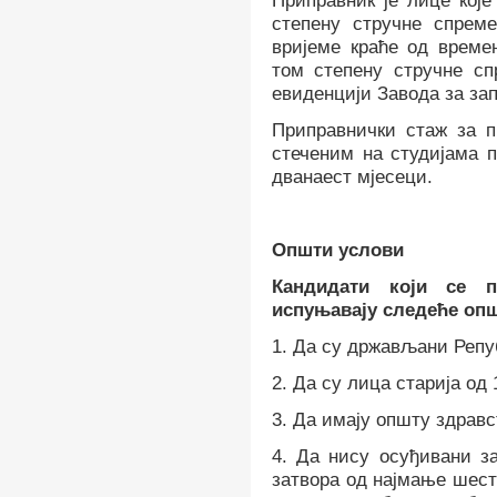
Приправник је лице које
степену стручне спрем
вријеме краће од време
том степену стручне с
евиденцији Завода за з
Приправнички стаж за 
стеченим на студијама п
дванаест мјесеци.
Општи услови
Кандидати
који се п
испуњавају следеће опш
1.
Да су држављани Репуб
2.
Да су лица старија од 
3.
Да имају општу здравс
4.
Да нису осуђивани за
затвора од најмање шест 