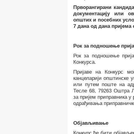
Прворангирани кандида
документацију или о
општих и посебних усло
7 дана од дана пријема
Рок за подношење приј
Рок за подношење приј
Конкурса.
Пријаве на Конкурс м
канцеларији општинске у
или путем поште на ад
Тесле 68, 79263 Оштра 
за пријем приправника у
одрађивања приправничко
Објављивање
Конкурс ће бити објављен