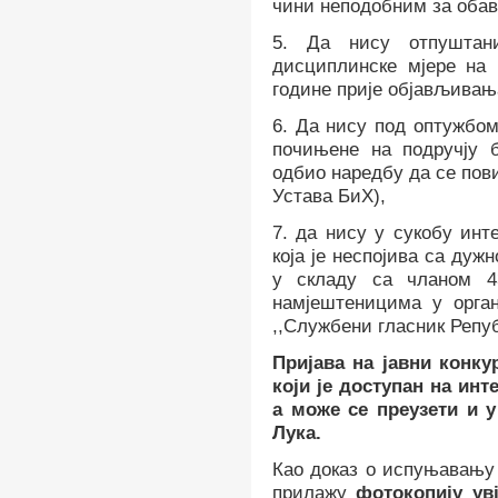
чини неподобним за обав
5.
Да нису отпуштан
дисциплинске мјере на
године прије објављивањ
6.
Да нису под оптужбом
почињене на подручју 
одбио наредбу да се пов
Устава БиХ)
,
7.
да нису у сукобу инт
која је неспојива са ду
у складу са чланом 4
намјештеницима у орга
,,Службени гласник Репуб
Пријава
на јавни конку
који је доступан на ин
а може се преузети и 
Лука.
Као доказ о испуњавању 
прилажу
фотокопију ув