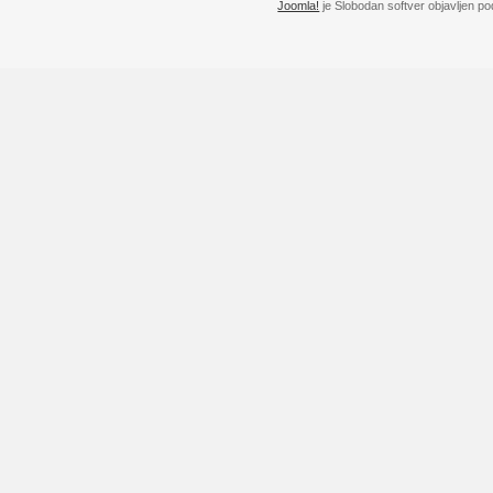
Joomla!
je Slobodan softver objavljen p