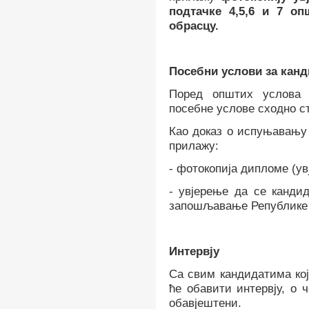
подтачке 4,5,6 и 7 оп
обрасцу.
Посебни услови за канд
Поред општих услова 
посебне услове сходно ст
Као доказ о испуњавању 
прилажу:
-
фотокопија дипломе (ув
-
увјерење да се канди
запошљавање Републике 
Интервју
Са свим кандидатима кој
ће обавити
интервју, о
обавјештени.