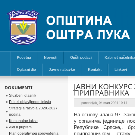
Početna
Novosti
Opšti podaci
Kabinet načelnik
Oglasni dio
Javne nabavke
Kontakt
Linkovi
ЈАВНИ КОНКУРС 
DOKUMENTI
ПРИПРАВНИКА
Službeni glasnik
Prilozi objavljenom tekstu
ponedeljak, 04 mart 2024 10:14
Strategija razvoja 2020.-2027.
На основу члана 97. Зак
godina
у органима јединице лок
Komunalne takse
Републике Српске,, бр
Akti u pripremi
приправничком стаж
Plan operativnog sprovođenja