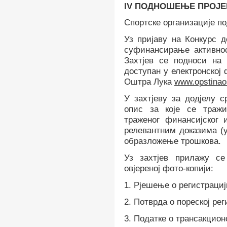
IV
ПОДНОШЕЊЕ ПРОЈЕК
Спортске организације по
Уз пријаву на Конкурс д
суфинансирање активнос
Захтјев се
подноси на
доступан у електронској
Оштра Лука
www.opstinaos
У захтјеву за додјелу с
опис за које се тражи
траженог финанси
ј
ског 
релевантним доказима
(
образложење трошкова.
Уз захтјев прилажу с
овјереној фото-копији:
1. Рјешење о регистрациј
2. Потврда о пореској рег
3. Податке о трансакцион