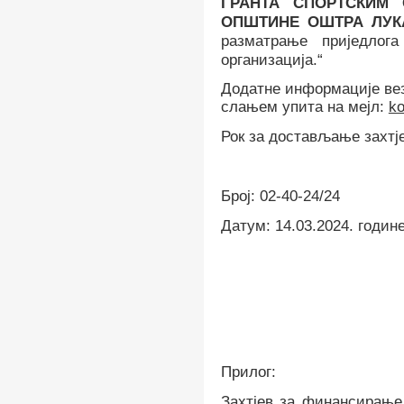
ГРАНТА СПОРТСКИМ 
ОПШТИНЕ ОШТРА ЛУКА
разматрање приједлога
организација
.
“
Додатне информације вез
слањем упита на мејл
:
ko
Рок за достављање захтје
Број: 02-
40-24/24
Датум: 14.03.2024
.
годин
Прилог:
Захтјев за финансирање 