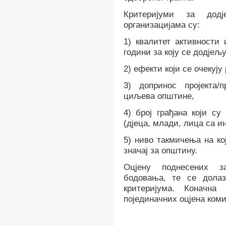
Критеријуми за додј
организацијама су:
1) квалитет активности 
години за коју се додјељу
2) ефекти који се очекуј
3) допринос пројекта/
циљева општине
,
4) број грађана који с
(дјеца, млади, лица са и
5)
н
иво такмичења на кој
значај за општину.
Оцјену поднесених за
бодовања
,
те се долаз
критеријума.
Коначна 
појединачних оцјена коми