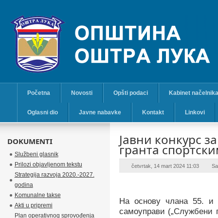
Početna
Novosti
Opšti podaci
Kabinet načelnik
Oglasni dio
Javne nabavke
Kontakt
Linkovi
Јавни конкурс за
DOKUMENTI
гранта спортски
Službeni glasnik
Prilozi objavljenom tekstu
četvrtak, 14 mart 2024 11:03
Sa
Strategija razvoja 2020.-2027.
godina
Komunalne takse
На основу
члана 55. и
Akti u pripremi
самоуправи („Службени г
Plan operativnog sprovođenja