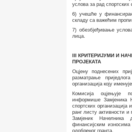
услова за рад спортских 
6) учешће у финансира
складу са важећим пропи
7) обезбјеђивање услов
лица.
III
КРИТЕРИЈУМИ И НА
ПРОЈЕКАТА
Оцјену поднесених при
разматрање приједлога
организација
коју именуј
Комисија
оцјењује п
информише
Замјеника
спортских организација 
ранг листу активности и 
Замјеник
Начелник
а
да
финансијским износима
одобреног гранта.