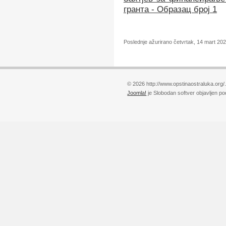
гранта - Образац број 1
Poslednje ažurirano četvrtak, 14 mart 20
© 2026 http://www.opstinaostraluka.org/
Joomla!
je Slobodan softver objavljen p