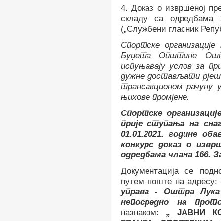
4.
Доказ о извршеној пре
складу са одредбама 
(„Службени гласник Репуб
Спортске организације
Буџета Општине Ошт
испуњавају услов за при
дужне достављати рјеше
трансакционом рачуну у
њихове промјене.
Спортске организације
прије ступања на снаг
01.01.2021. године об
конкурс доказ о изврш
одредбама члана 166. З
Документација се подн
путем поште на адресу:
управа - Оштра Лука
непосредно на про
назнаком:
„ ЈАВНИ К