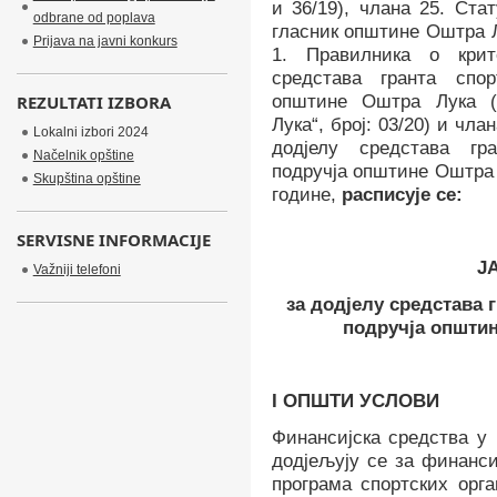
и 36/19
), члана
25
. Ста
odbrane od poplava
гласник општине Оштра Лу
Prijava na javni konkurs
1.
Правилника о кри
средстава гранта спор
REZULTATI IZBORA
општине Оштра Лука (
Лука“, број:
03/20
) и чла
Lokalni izbori 2024
додјелу средстава гр
Načelnik opštine
подручја општине Оштра 
Skupština opštine
године
,
расписује
се:
SERVISNE INFORMACIJE
Ј
Važniji telefoni
за додјелу средстава 
подручја општи
I
ОПШТИ УСЛОВИ
Финансијска средства у
додјељују се за финанс
програма
спортских орга