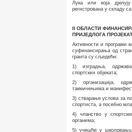
Лука или која дјелуј
регистрована у складу са
II
ОБЛАСТИ ФИНАНСИ
ПРИЈЕДЛОГА ПРОЈЕКА
Активности и програми к
суфинансирања од стра
гранта су сљедећи:
1) изградња, одржав
спортских објеката;
2) организација, од
такмичењима и манифест
3) стварање услова за п
спортиста, а посебно мл
4) чланство
у
спортски
органима;
5) учешће у школовању