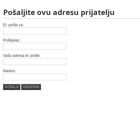
Pošaljite ovu adresu prijatelju
El. pošta za:
Pošiljalac:
Vaša adresa el. pošte:
Naslov:
POŠALJI
ODUSTANI