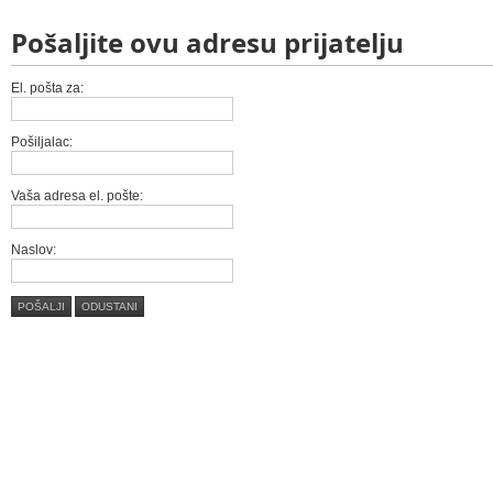
Pošaljite ovu adresu prijatelju
El. pošta za:
Pošiljalac:
Vaša adresa el. pošte:
Naslov:
POŠALJI
ODUSTANI