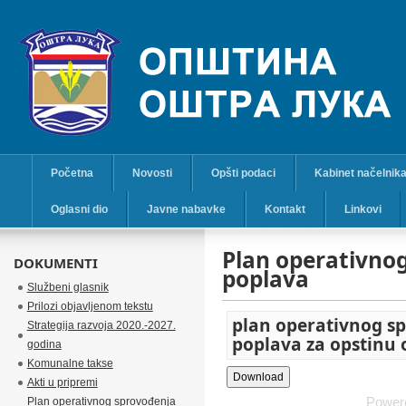
Početna
Novosti
Opšti podaci
Kabinet načelnik
Oglasni dio
Javne nabavke
Kontakt
Linkovi
Plan operativno
DOKUMENTI
poplava
Službeni glasnik
Prilozi objavljenom tekstu
plan operativnog s
Strategija razvoja 2020.-2027.
poplava za opstinu 
godina
Komunalne takse
Akti u pripremi
Power
Plan operativnog sprovođenja