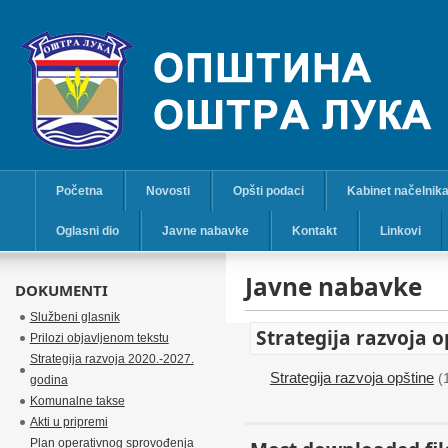
Početna
Novosti
Opšti podaci
Kabinet načelnik
Oglasni dio
Javne nabavke
Kontakt
Linkovi
Javne nabavke
DOKUMENTI
Službeni glasnik
Strategija razvoja o
Prilozi objavljenom tekstu
Strategija razvoja 2020.-2027.
Strategija razvoja opštine
(
godina
Komunalne takse
Akti u pripremi
Plan operativnog sprovođenja