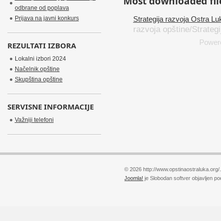
Most downloaded file
odbrane od poplava
Prijava na javni konkurs
Strategija razvoja Ostra L
razvoja opštine/Strategi
Power
REZULTATI IZBORA
Lokalni izbori 2024
Načelnik opštine
Skupština opštine
SERVISNE INFORMACIJE
Važniji telefoni
© 2026 http://www.opstinaostraluka.org/
Joomla!
je Slobodan softver objavljen p