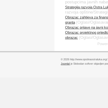
postupcima javnih naba
Strategija razvoja Ostra L
razvoja opštine/Strategi
Obrazac zahtjeva za finansi
(Oglasi/Oglasava
granta
Obrazac prijave na javni k
Obrazac projektnog prijedlo
(Oglasi/Oglasav
obrazac
Power
© 2026 http://www.opstinaostraluka.org/
Joomla!
je Slobodan softver objavljen p