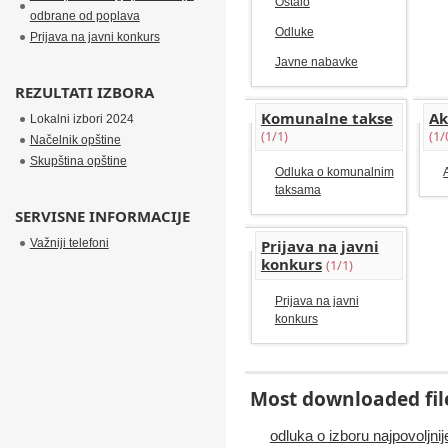
Ostalo
odbrane od poplava
Odluke
Prijava na javni konkurs
Javne nabavke
REZULTATI IZBORA
Komunalne takse
Ak
Lokalni izbori 2024
(1/1)
(1/
Načelnik opštine
Skupština opštine
Odluka o komunalnim
taksama
SERVISNE INFORMACIJE
Važniji telefoni
Prijava na javni
konkurs
(1/1)
Prijava na javni
konkurs
Most downloaded fil
odluka o izboru najpovoljni