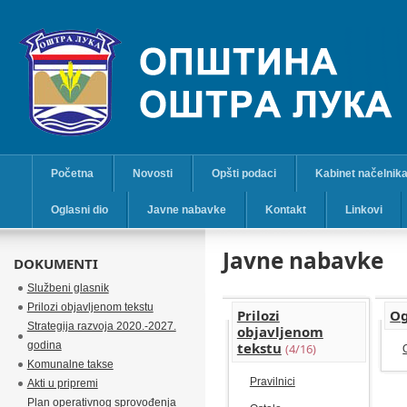
Početna
Novosti
Opšti podaci
Kabinet načelnik
Oglasni dio
Javne nabavke
Kontakt
Linkovi
Javne nabavke
DOKUMENTI
Službeni glasnik
Prilozi objavljenom tekstu
Prilozi
Og
Strategija razvoja 2020.-2027.
objavljenom
godina
tekstu
(4/16)
Komunalne takse
Pravilnici
Akti u pripremi
Plan operativnog sprovođenja