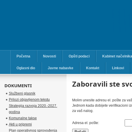
Početna
Novosti
Opšti podaci
Kabinet načelnik
Oglasni dio
Javne nabavke
Kontakt
Linkovi
Zaboravili ste sv
DOKUMENTI
Službeni glasnik
Prilozi objavljenom tekstu
Molim unesite adresu el. pošte za vaš 
Jednom kada dobijete verifikacioni iz
Strategija razvoja 2020.-2027.
za vaš nalog.
godina
Komunalne takse
Adresa el. pošte:
Akti u pripremi
Plan operativnog sprovođenja
Pošalji