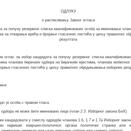
ОДЛУКУ
о расписивању Јавног огласа
та за попуну резервног списка квалификованих особа за именовање члан
ма за отварање врећа и бројање гласачких листића у циљу правилног о
резултата
вни оглас за избор кандидата за попуну резервног списка квалификова
ника чланова бирачких одбора на бирачким мјестима, чланова мобилног
ојање гласачких листића у циљу правилног обједињавања изборних резу
вање:
ат је особа с правом гласа.
г одбора не може бити именовано лице (члан 2.3. Изборног закона БиХ):
оже кандидовати у смислу одредби чланова 1.6, 1.7 и 1.7а Изборног зако
ан највишег извршно-политичког органа политичке странке или ко
, генерални секретар или члан извршног одбора или главног одбора);