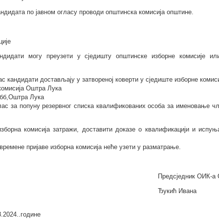
ндидата по јавном огласу проводи општинска комисија општине.
ције
андидати могу преузети у сједишту општинске изборне комисије или
лас кандидати достављају у затвореној коверти у сједиште изборне комис
комисија
Оштра Лука
бб,Оштра Лука
глас за попуну резервног списка квалификованих особа за именовање ч
изборна комисија затражи, доставити доказе о квалификацији и испуњ
времене пријаве изборна комисија неће узети у разматрање.
Предсједник ОИК-a
Ђукић Ивана
8.2024.
.године