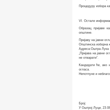
Процедуру избора ка
VI. Остале информа
Образац пријаве к
општине.
Пријаву на јавни ог
Општинска изборна 
Адреса:
Оштра Лука 
„Пријава на јавни о
не отварати“.
Кандидати ће, ако 
огласа.
Непотпуне и неблаго
Број:
У Оштрој Луци,
23.0