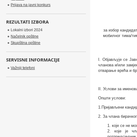
Prijava na javni konkurs
REZULTATI IZBORA
Lokalni izbori 2024
за избор кандида
мобилног тима/ти
Načelnik opštine
Skupština opštine
SERVISNE INFORMACIJE
I. Објављује се Ја
чланова и/или замје
Važniji telefoni
отварање врећа и бр
II. Услови за имено
Општи услови:
1.Пријављени кандид
2. За члана бирачко
1. које се не м
2. које је чл
потпредсједник