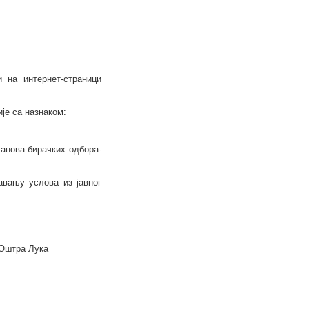
 на интернет-страници
ије са назнаком:
ланова бирачких одбора-
авању услова из јавног
Оштра Лука