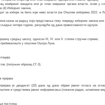
илац изабраног мандата или је члан извршног органа власти, осим у с
в (4) Изборног закона;
дидат за изборе за било који ниво власти (на Општим изборима
2022
. и 
ечена казна за радњу која представља тежу повреду изборних закона или 
осљедње четири године, рачунајући од дана правоснажности одлуке.
вршену средњу школу, односно III, IV. или V. степен стручне спреме;
о пребивалиште у општини Оштра Лука.
нтација:
оглас (попуњен образац СГ-3),
е пријава
ријава је двадесет (20) дана од дана објаве јавног огласа на огла
пштине и средствима јавног информисања (локални радио, штампани мед
ње поступка