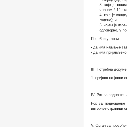
3. које је нос
чланом 2.12 ста
4. које је кан
године); и
5. којем је изр
одговорно, у п
Посебни услови:
- да има најмање за
- да има пријављен
III. Потребна докуме
1. пријава на јавни 
IV. Рок за подношењ
Рок за подношење п
интернет-страници о
V. Орган за провође