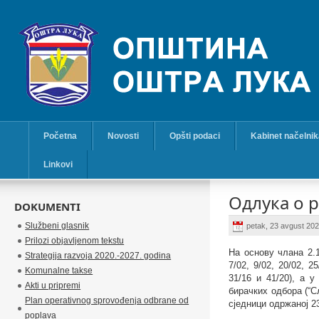
Početna
Novosti
Opšti podaci
Kabinet načelni
Linkovi
Одлука о р
DOKUMENTI
Službeni glasnik
petak, 23 avgust 20
Prilozi objavljenom tekstu
На основу члана 2.1
Strategija razvoja 2020.-2027. godina
7/02, 9/02, 20/02, 25
Komunalne takse
31/16 и 41/20), а 
Akti u pripremi
бирачких одбора (“С
Plan operativnog sprovođenja odbrane od
сједници одржаној
2
poplava