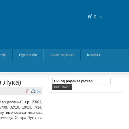
erija
Oglasni dio
Javne nabavke
Kontakt
 Лука)
ерцеговине”, бр. 23/01,
7/08, 32/10, 18/13, 7/14,
упку именовања чланова
комисија Оштра Лука, на