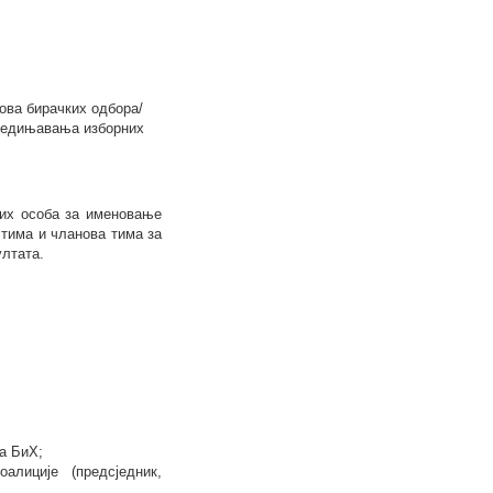
ова бирачких одбора/
бједињавања изборних
них особа за именовање
 тима и чланова тима за
лтата.
на БиХ;
алиције (предсједник,