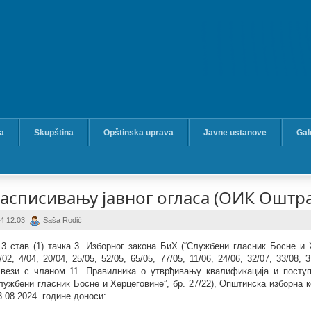
ka
Skupština
Opštinska uprava
Javne ustanove
Gal
асписивању јавног огласа (ОИК Оштра
24 12:03
Saša Rodić
3 став (1) тачка 3. Изборног закона БиХ (“Службени гласник Босне и Х
/02, 4/04, 20/04, 25/05, 52/05, 65/05, 77/05, 11/06, 24/06, 32/07, 33/08, 3
у вези с чланом 11. Правилника о утврђивању квалификација и пост
лужбени гласник Босне и Херцеговине”, бр. 27/22), Општинска изборна 
3.08.2024. године
доноси: