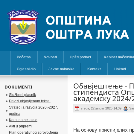
Početna
Novosti
Opšti podaci
Kabinet načelnik
Oglasni dio
Javne nabavke
Kontakt
Linkovi
Обавјештење - 
DOKUMENTI
стипендиста Оп
Službeni glasnik
академску 2024/
Prilozi objavljenom tekstu
Strategija razvoja 2020.-2027.
sreda, 22 januar 2025 14:39
Sa
godina
Komunalne takse
Akti u pripremi
На основу приспијелих пр
Plan operativnog sprovođenja