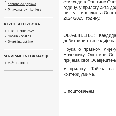
стипендија Општине Оштр
odbrane od poplava
годину, у прилогу акта 
Prijava na javni konkurs
листу стипендиста Општ
2024/2025. годину.
REZULTATI IZBORA
Lokalni izbori 2024
ОБЈАШЊЕЊЕ: Кандидат
Načelnik opštine
добитници стипендије на
Skupština opštine
Поука о правном лијек
Начелнику Општине Ошт
SERVISNE INFORMACIJE
пријема овог Обавјештењ
Važniji telefoni
У прилогу: Табела са
критеријумима.
С поштовањем,