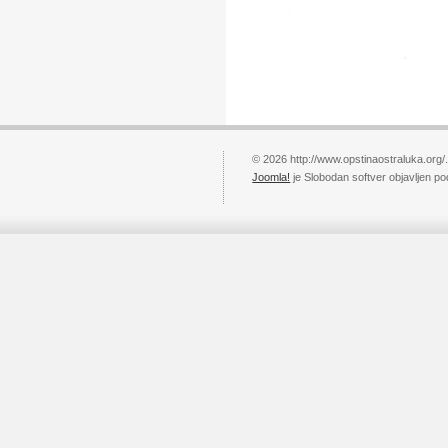
© 2026 http://www.opstinaostraluka.org/
Joomla!
je Slobodan softver objavljen p