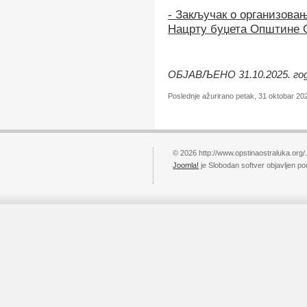
- Закључак о организова
Нацрту буџета Општине 
ОБЈАВЉЕНО 31.10.2025. го
Poslednje ažurirano petak, 31 oktobar 20
© 2026 http://www.opstinaostraluka.org/
Joomla!
je Slobodan softver objavljen p