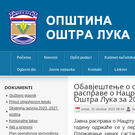
Početna
Novosti
Opšti podaci
Kabinet načelnik
Oglasni dio
Javne nabavke
Kontakt
Linkovi
Обавјештење о 
DOKUMENTI
расправе о Нац
Službeni glasnik
Оштра Лука за 2
Prilozi objavljenom tekstu
Strategija razvoja 2020.-2027.
petak, 31 oktobar 2025 08:44
S
godina
Јавна расправа о Нацрт
Komunalne takse
годину одржаће се у п
Akti u pripremi
Одржавање јавног саста
Plan operativnog sprovođenja