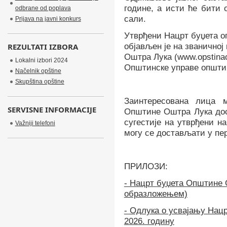
године, а исти ће бити 
odbrane od poplava
сали.
Prijava na javni konkurs
Утврђени Нацрт буџета о
REZULTATI IZBORA
објављен је на званичној
Оштра Лука (www.opstinaos
Lokalni izbori 2024
Општинске управе општи
Načelnik opštine
Skupština opštine
Заинтересована лица 
SERVISNE INFORMACIJE
Општине Оштра Лука дост
сугестије на утврђени н
Važniji telefoni
могу се достављати у пе
ПРИЛОЗИ:
- Нацрт
буџета Општине 
образложењем)
- Одлука о усвајању Нац
202
6
. годину