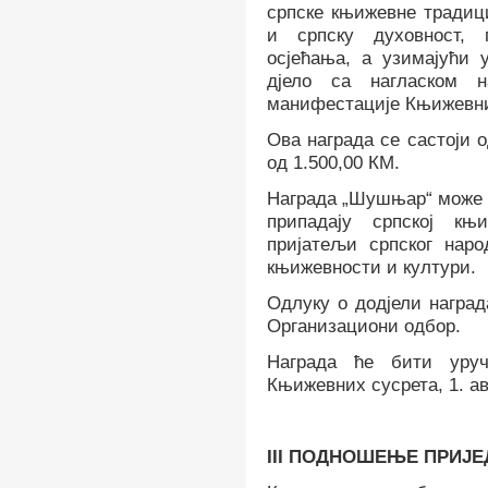
српске књижевне традици
и српску духовност, 
осјећања, а узимајући 
дјело са нагласком 
манифестације Књижевни
Ова награда се састоји 
од 1.500,00 КМ.
Награда „Шушњар“ може с
припадају српској књ
пријатељи српског наро
књижевности и култури.
Одлуку о додјели наград
Организациони одбор.
Награда ће бити уруч
Књижевних сусрета, 1. ав
III
ПОДНОШЕЊЕ ПРИЈЕД