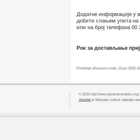
Додатне информације у в
добити слањем упита на 
или на број телефона 00 
Рок за достављање прије
Poslednje ažurirano sreda, 10 jun 2026 11
© 2026 http://www.opstinaostraluka.org/
Joomla!
je Slobodan softver objavljen p