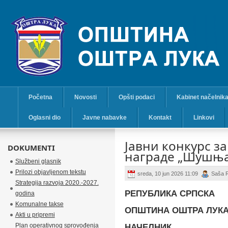
Početna
Novosti
Opšti podaci
Kabinet načelnik
Oglasni dio
Javne nabavke
Kontakt
Linkovi
Јавни конкурс з
DOKUMENTI
наградe „Шушњар
Službeni glasnik
Prilozi objavljenom tekstu
sreda, 10 jun 2026 11:09
Saša 
Strategija razvoja 2020.-2027.
РЕПУБЛИКА СРПСКА
godina
Komunalne takse
ОПШТИНА ОШТРА ЛУК
Akti u pripremi
Plan operativnog sprovođenja
НАЧЕЛНИК