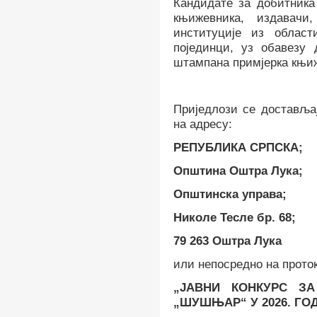
Кандидате за добитника
књижевника, издавачи
институције из област
појединци
,
уз обавезу д
штампана примјерка књиж
Приједлози се достављај
на адресу:
РЕПУБЛИКА СРПСКА;
Општина Оштра Лука;
Општинска управа;
Николе Тесле бр. 68;
79 263 Оштра Лука
или непосредно на прото
„ЈАВНИ КОНКУРС З
„ШУШЊАР“
У 2026. ГО