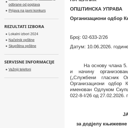
odbrane od poplava
OПШТИНСКА УПРАВА
Prijava na javni konkurs
Организациони одбор К
REZULTATI IZBORA
Lokalni izbori 2024
Број
:
02-633-2/26
Načelnik opštine
Skupština opštine
Датум
:
10.06.2026. годин
SERVISNE INFORMACIJE
На основу члана
5.
Važniji telefoni
и начину организова
(„Службени гласник О
Организациони одбор 
именован Одлуком Скупш
022-
8
-
I
/2
6
од 2
7
.02.202
6
. 
Ј
за додјелу књижевн
e