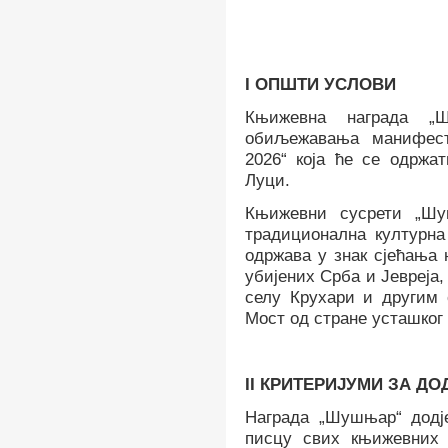
I
ОПШТИ УСЛОВИ
Књижевнa наградa „
обиљежавања манифес
2026“ која ће се одржат
Луци.
Књижевни сусрети „Шу
традиционална културна
одржава у знак сјећања 
убијених Срба и Јевреја, 
селу Крухари и другим
Мост од стране усташког
II
КРИТЕРИЈУМИ ЗА ДО
Награда „Шушњар“ додј
писцу свих књижевних 