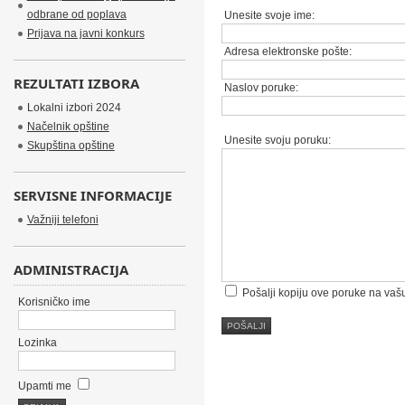
odbrane od poplava
Unesite svoje ime:
Prijava na javni konkurs
Adresa elektronske pošte:
REZULTATI IZBORA
Naslov poruke:
Lokalni izbori 2024
Načelnik opštine
Unesite svoju poruku:
Skupština opštine
SERVISNE INFORMACIJE
Važniji telefoni
ADMINISTRACIJA
Pošalji kopiju ove poruke na vaš
Korisničko ime
POŠALJI
Lozinka
Upamti me