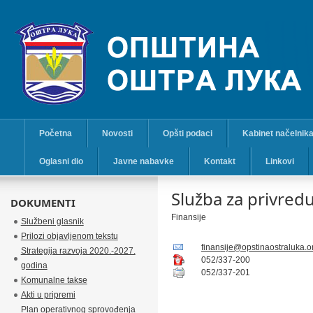
Početna
Novosti
Opšti podaci
Kabinet načelnik
Oglasni dio
Javne nabavke
Kontakt
Linkovi
Služba za privredu,
DOKUMENTI
Finansije
Službeni glasnik
Prilozi objavljenom tekstu
finansije@opstinaostraluka.o
Strategija razvoja 2020.-2027.
052/337-200
godina
052/337-201
Komunalne takse
Akti u pripremi
Plan operativnog sprovođenja