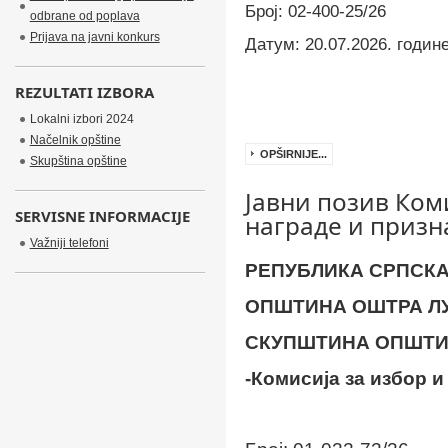
Број: 02-400
-25
/26
odbrane od poplava
Prijava na javni konkurs
Датум:
20
.0
7
.202
6
. годин
REZULTATI IZBORA
Lokalni izbori 2024
Načelnik opštine
OPŠIRNIJE...
Skupština opštine
Jавни позив Ком
SERVISNE INFORMACIJE
награде и приз
Važniji telefoni
РЕПУБЛИКА СРПСК
ОПШТИНА ОШТРА Л
СКУПШТИНА ОПШТ
-Комисија за избор 