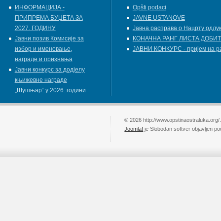
ИНФОРМАЦИЈА -
Opšti podaci
ПРИПРЕМА БУЏЕТА ЗА
JAVNE USTANOVE
2027. ГОДИНУ
Јавна расправа о Нацрту одлу
Jавни позив Комисије за
КОНАЧНА РАНГ ЛИСТА ДОБИТ
избор и именовање,
ЈАВНИ КОНКУРС - пријем на р
награде и признања
Јавни конкурс за додјелу
књижевнe наградe
„Шушњар“ у 2026. години
© 2026 http://www.opstinaostraluka.org/
Joomla!
je Slobodan softver objavljen p