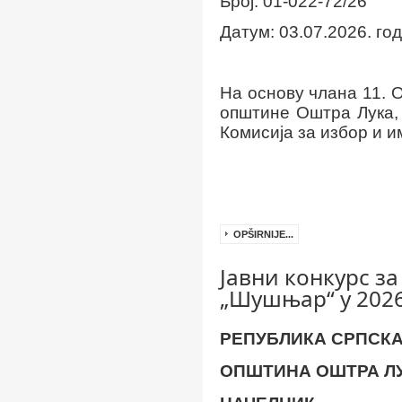
Број: 01-022-72/
2
6
Датум: 03.07.2026.
год
На основу члана 11.
О
општине Оштра Лука, б
Комисија за избор и и
OPŠIRNIJE...
Јавни конкурс з
„Шушњар“ у 2026
РЕПУБЛИКА СРПСК
ОПШТИНА ОШТРА Л