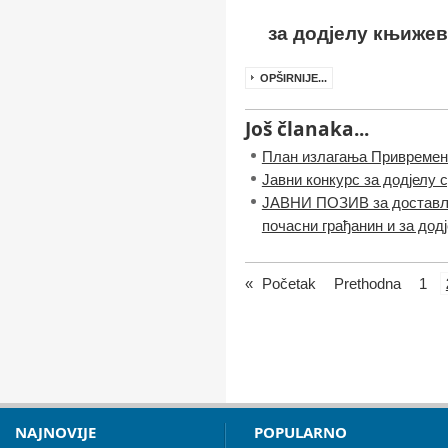
за додјелу књиже
OPŠIRNIJE...
Još članaka...
План излагања Привремено
Јавни конкурс за додјелу 
ЈАВНИ ПОЗИВ за доставља
почасни грађанин и за дод
«
Početak
Prethodna
1
NAJNOVIJE
POPULARNO