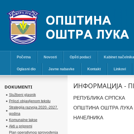
Početna
Novosti
Opšti podaci
Kabinet načelnik
Oglasni dio
Javne nabavke
Kontakt
Linkovi
ИНФОРМАЦИЈА - П
DOKUMENTI
Službeni glasnik
РЕПУБЛИКА СРПСКА
Prilozi objavljenom tekstu
ОПШТИНА ОШТРА ЛУКА
Strategija razvoja 2020.-2027.
godina
НАЧЕЛНИКА
Komunalne takse
Akti u pripremi
Plan operativnog sprovođenja