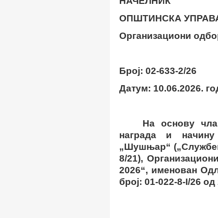
НАЧЕЛНИК
OПШТИНСКА УПРАВ
Организациони одбо
Број
:
02-633-2/26
Датум
:
10.06.2026. г
На основу чл
награда и начину
„Шушњар“ („Службен
8/21), Организацио
202
6
“, именован Од
број: 01-022-
8
-
I
/2
6
од 