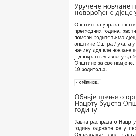
Уручене новчане 
новорођене дјеце 
Општинска управа општин
претходних година, распи
помоћи родитељима дјеце
општине Оштра Лука, а у
начину додјеле новчане п
једнократном износу од 
Општине за ове намјене
,
19 родитеља
.
OPŠIRNIJE...
Обавјештење о орг
Нацрту буџета Опш
годину
Јавна расправа о Нацрт
годину одржаће се у п
Одржавање јавног саста