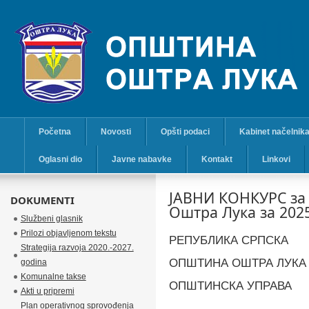
Početna
Novosti
Opšti podaci
Kabinet načelnik
Oglasni dio
Javne nabavke
Kontakt
Linkovi
ЈАВНИ КОНКУРС за 
DOKUMENTI
Оштра Лука за 2025
Službeni glasnik
Prilozi objavljenom tekstu
РЕПУБЛИКА СРПСКА
Strategija razvoja 2020.-2027.
ОПШТИНА ОШТРА ЛУКА
godina
Komunalne takse
ОПШТИНСКА УПРАВА
Akti u pripremi
Plan operativnog sprovođenja