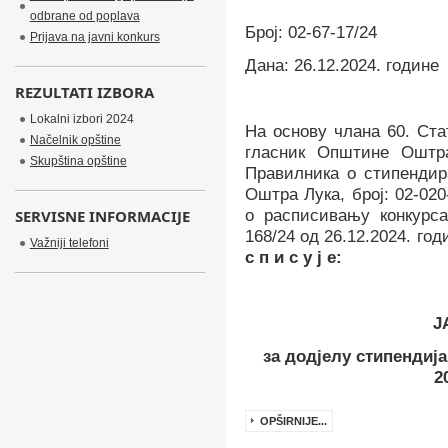
odbrane od poplava
Број: 02-67-17/24
Prijava na javni konkurs
Дана: 26.12.2024. године
REZULTATI IZBORA
Lokalni izbori 2024
На основу члана 60. Ст
Načelnik opštine
гласник Општине Оштра
Skupština opštine
Правилника о стипендир
Оштра Лука, број: 02-020
SERVISNE INFORMACIJE
о расписивању конкурса 
1
68
/24
од
26
.
12
.2024.
год
Važniji telefoni
с п и с у ј е:
Ј
за додјелу стипендија
2
OPŠIRNIJE...