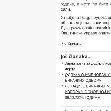
године, а исти ће бити 
сали.
Утврђени Нацрт буџета о
објављен је на званично
Лука (www.opstinaostraluk
Општинске управе општи
OPŠIRNIJE...
Još članaka...
Јавни позив за додјелу н
дијете
ОДЛУКА О ИМЕНОВАЊУ 
БИРАЧКИХ ОДБОРА
ЛОКАЦИЈЕ БИРАЧКИХ М
ИЗБОРА У ОСНОВНОЈ И
06.10.2024. ГОДИНЕ