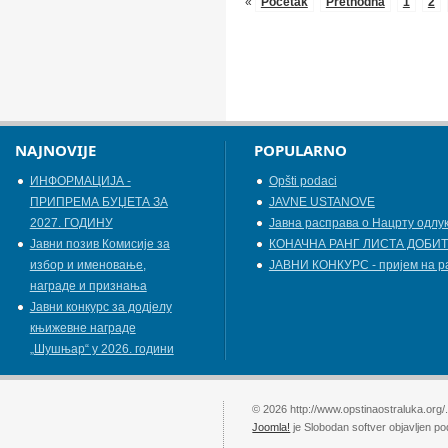
«
Početak
Prethodna
1
2
NAJNOVIJE
POPULARNO
ИНФОРМАЦИЈА -
Opšti podaci
ПРИПРЕМА БУЏЕТА ЗА
JAVNE USTANOVE
2027. ГОДИНУ
Јавна расправа о Нацрту одлу
Jавни позив Комисије за
КОНАЧНА РАНГ ЛИСТА ДОБИТ
избор и именовање,
ЈАВНИ КОНКУРС - пријем на р
награде и признања
Јавни конкурс за додјелу
књижевнe наградe
„Шушњар“ у 2026. години
© 2026 http://www.opstinaostraluka.org/
Joomla!
je Slobodan softver objavljen p