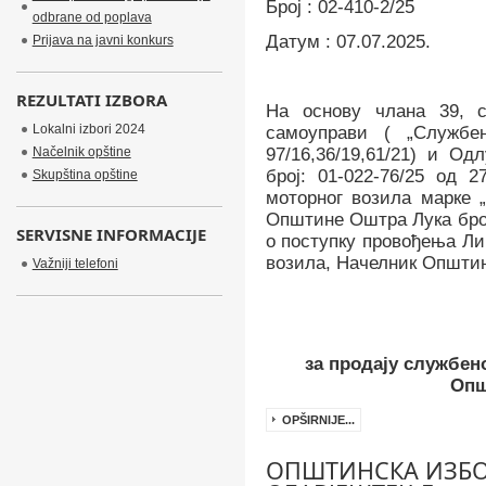
Број :
02-410-2/25
odbrane od poplava
Датум :
07
.0
7
.202
5
.
Prijava na javni konkurs
REZULTATI IZBORA
На основу
члана 39, с
Lokalni izbori 2024
самоуправи ( „Службен
Načelnik opštine
97/16,36/19,61/21) и О
број:
01-022-76
/2
5
од
2
Skupština opštine
моторног возила марке 
Општине Оштра Лука бро
SERVISNE INFORMACIJE
о поступку провођења Ли
возила, Начелник Општине 
Važniji telefoni
за продају службен
Опш
OPŠIRNIJE...
ОПШТИНСКА ИЗБО