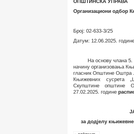
O
ПШТИНСКА УПРАВА
Организациони одбор 
Број
:
02-633-3/25
Датум
:
12
.06.202
5
. год
ин
На основу члана
5.
начину организовања Књ
гласник Општине Оштра Л
Књижевних сусрета 
Скупштине општине Ош
2
7
.02.202
5
.
године
распис
Ј
за додјелу књижевн
e