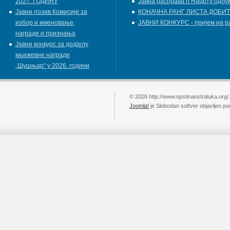
2027. ГОДИНУ
Јавна расправа о Нацрту одлу
Jавни позив Комисије за
КОНАЧНА РАНГ ЛИСТА ДОБИТ
избор и именовање,
ЈАВНИ КОНКУРС - пријем на р
награде и признања
Јавни конкурс за додјелу
књижевнe наградe
„Шушњар“ у 2026. години
© 2026 http://www.opstinaostraluka.org/
Joomla!
je Slobodan softver objavljen p