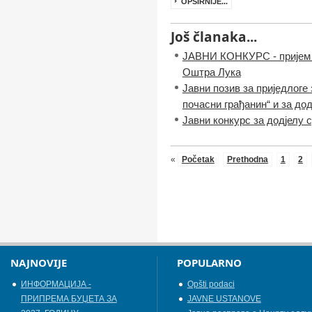
OPŠIRNIJE...
Još članaka...
ЈАВНИ КОНКУРС - пријем 
Оштра Лука
Јавни позив за приједлоге
почасни грађанин“ и за до
Јавни конкурс за додјелу 
«
Početak
Prethodna
1
2
NAJNOVIJE
POPULARNO
ИНФОРМАЦИЈА -
Opšti podaci
ПРИПРЕМА БУЏЕТА ЗА
JAVNE USTANOVE