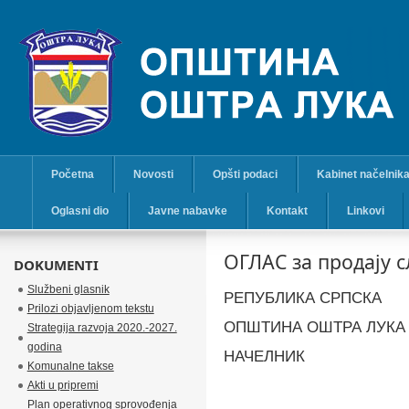
Početna
Novosti
Opšti podaci
Kabinet načelnik
Oglasni dio
Javne nabavke
Kontakt
Linkovi
ОГЛАС за продају 
DOKUMENTI
Službeni glasnik
РЕПУБЛИКА СРПСКА
Prilozi objavljenom tekstu
ОПШТИНА ОШТРА ЛУКА
Strategija razvoja 2020.-2027.
godina
НАЧЕЛНИК
Komunalne takse
Akti u pripremi
Plan operativnog sprovođenja