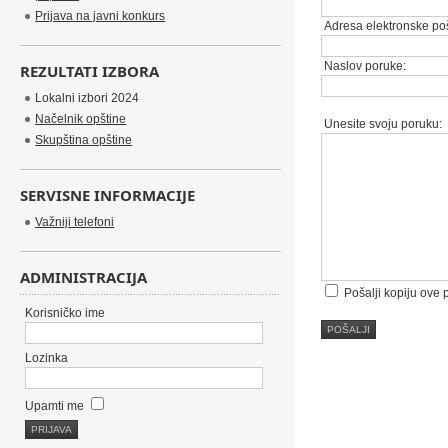
Prijava na javni konkurs
Adresa elektronske poš
Naslov poruke:
REZULTATI IZBORA
Lokalni izbori 2024
Načelnik opštine
Unesite svoju poruku:
Skupština opštine
SERVISNE INFORMACIJE
Važniji telefoni
ADMINISTRACIJA
Pošalji kopiju ove
Korisničko ime
POŠALJI
Lozinka
Upamti me