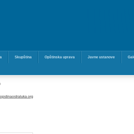
ka
Skupština
Opštinska uprava
Javne ustanove
Gal
u
opstinaostraluka.org