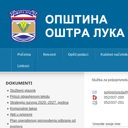
Početna
Novosti
Opšti podaci
Kabinet načelni
Linkovi
Služba za poljoprivred
DOKUMENTI
Službeni glasnik
poljoprivreda@
Prilozi objavljenom tekstu
052/337-200
Strategija razvoja 2020.-2027. godina
052/337-201
Komunalne takse
Akti u pripremi
Plan operativnog sprovođenja odbrane od
Unesite svoje ime:
poplava