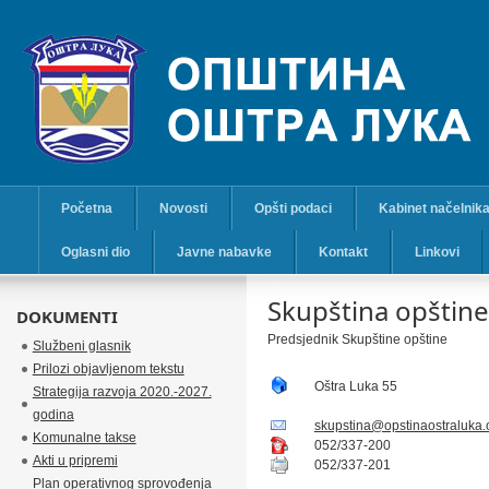
Početna
Novosti
Opšti podaci
Kabinet načelnik
Oglasni dio
Javne nabavke
Kontakt
Linkovi
Skupština opštine
DOKUMENTI
Predsjednik Skupštine opštine
Službeni glasnik
Prilozi objavljenom tekstu
Oštra Luka 55
Strategija razvoja 2020.-2027.
godina
skupstina@opstinaostraluka.
Komunalne takse
052/337-200
Akti u pripremi
052/337-201
Plan operativnog sprovođenja