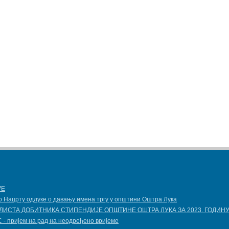
VE
о Нацрту одлуке о давању имена тргу у општини Оштра Лука
ЛИСТА ДОБИТНИКА СТИПЕНДИЈЕ OПШТИНЕ ОШТРА ЛУКА ЗА 2023. ГОДИН
- пријем на рад на неодређено вријеме