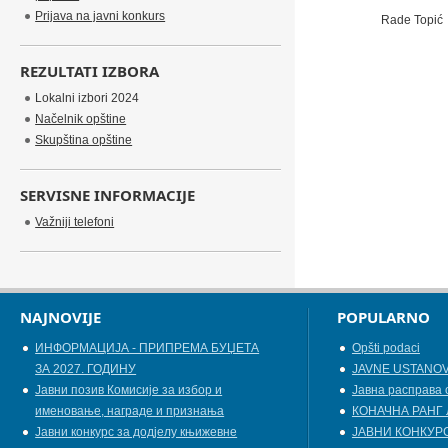
Prijava na javni konkurs
Rade Topić
REZULTATI IZBORA
Lokalni izbori 2024
Načelnik opštine
Skupština opštine
SERVISNE INFORMACIJE
Važniji telefoni
NAJNOVIJE
POPULARNO
ИНФОРМАЦИЈА - ПРИПРЕМА БУЏЕТА
Opšti podaci
ЗА 2027. ГОДИНУ
JAVNE USTANO
Jавни позив Комисије за избор и
Јавна расправа 
именовање, награде и признања
КОНАЧНА РАНГ 
Јавни конкурс за додјелу књижевнe
ЈАВНИ КОНКУРС 