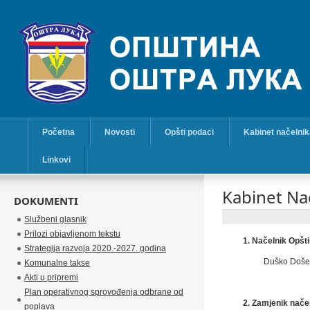
Početna
Novosti
Opšti podaci
Kabinet načelni
Linkovi
Kabinet Na
DOKUMENTI
Službeni glasnik
Prilozi objavljenom tekstu
1. Načelnik Opšt
Strategija razvoja 2020.-2027. godina
Duško Doše
Komunalne takse
Akti u pripremi
Plan operativnog sprovođenja odbrane od
2. Zamjenik nače
poplava