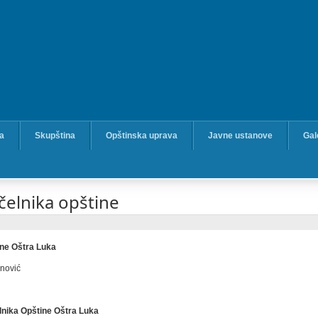
ka
Skupština
Opštinska uprava
Javne ustanove
Gal
čelnika opštine
ine Oštra Luka
nović
lnika Opštine Oštra Luka