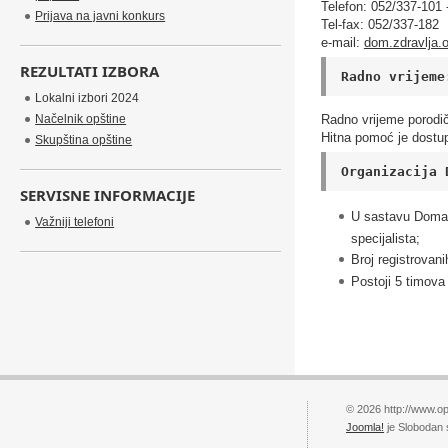
Telefon: 052/337-101 
Prijava na javni konkurs
Tel-fax: 052/337-182
e-mail:
dom.zdravlja
REZULTATI IZBORA
Radno vrijeme
Lokalni izbori 2024
Načelnik opštine
Radno vrijeme porodi
Hitna pomoć je dostu
Skupština opštine
Organizacija 
SERVISNE INFORMACIJE
U sastavu Doma z
Važniji telefoni
specijalista;
Broj registrovan
Postoji 5 timova
© 2026 http://www.op
Joomla!
je Slobodan 