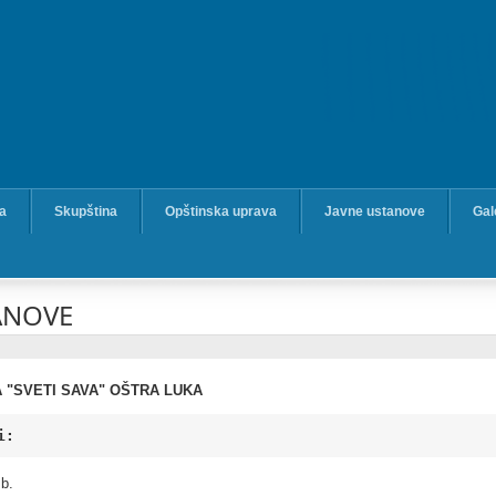
ka
Skupština
Opštinska uprava
Javne ustanove
Gal
ANOVE
 "SVETI SAVA" OŠTRA LUKA
i:
b.