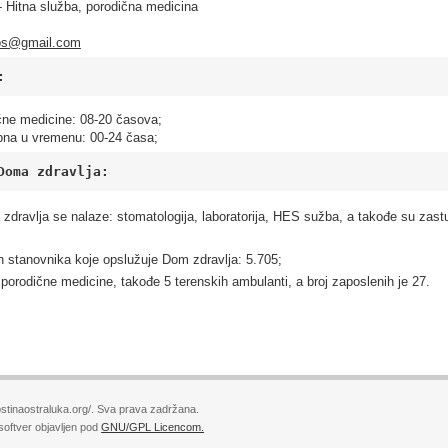
- Hitna služba, porodična medicina
.os@gmail.com
:
čne medicine: 08-20 časova;
pna u vremenu: 00-24 časa;
Doma zdravlja:
dravlja se nalaze: stomatologija, laboratorija, HES sužba, a takođe su zast
ih stanovnika koje opslužuje Dom zdravlja: 5.705;
 porodične medicine, takođe 5 terenskih ambulanti, a broj zaposlenih je 27.
stinaostraluka.org/. Sva prava zadržana.
softver objavljen pod
GNU/GPL Licencom.