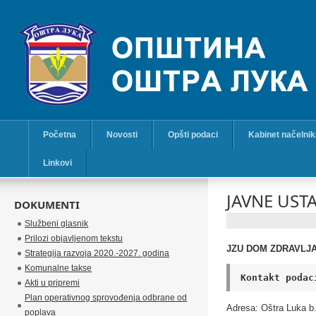
Početna
Novosti
Opšti podaci
Kabinet načelni
Linkovi
JAVNE UST
DOKUMENTI
Službeni glasnik
Prilozi objavljenom tekstu
JZU DOM ZDRAVLJA
Strategija razvoja 2020.-2027. godina
Komunalne takse
Kontakt podac
Akti u pripremi
Plan operativnog sprovođenja odbrane od
Adresa: Oštra Luka b.
poplava