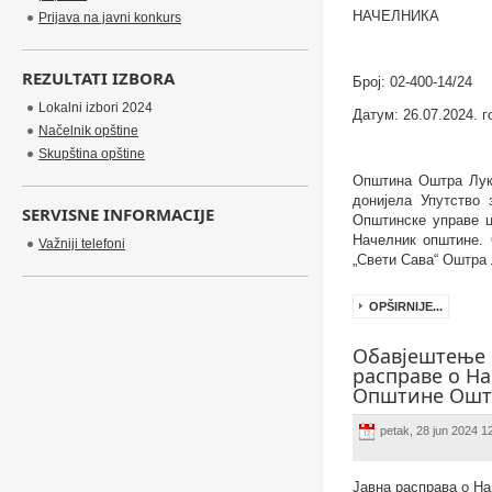
НАЧЕЛНИКА
Prijava na javni konkurs
REZULTATI IZBORA
Број: 02-400-14/24
Lokalni izbori 2024
Датум: 26.07.2024. 
Načelnik opštine
Skupština opštine
Општина Оштра Лука
донијела Упутство 
SERVISNE INFORMACIJE
Општинске управе ц
Начелник општине.
Važniji telefoni
„Свети Сава“ Оштра 
OPŠIRNIJE...
Обавјештење 
расправе о На
Општине Оштр
petak, 28 jun 2024 1
Јавна расправа о Н