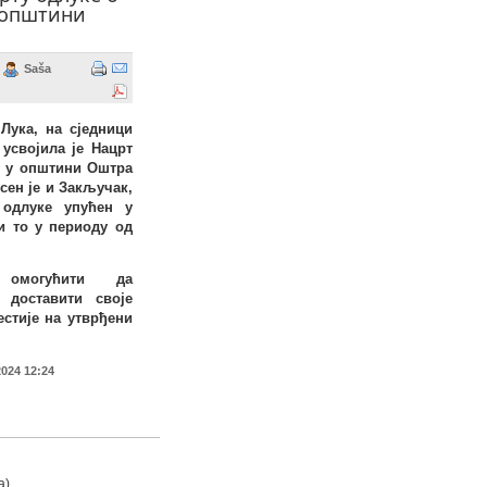
 општини
Saša
Лука, на сједници
 усвојила је Нацрт
у у општини Оштра
есен је и Закључак,
 одлуке упућен у
и то у периоду од
омогућити да
 доставити своје
естије на утврђени
2024 12:24
а)