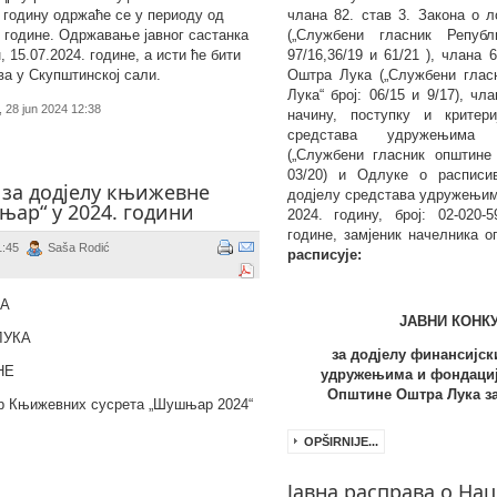
 годину одржаће се у периоду од
члана
8
2. став 3. Закона о 
4. године. Одржавање јавног састанка
(„Службени гласник Републ
, 15.07.2024. године, а исти ће бити
9
7
/
1
6
,
36/19 и 61/21
), члана 
ва у Скупштинској сали.
Оштра Лука („Службени глас
Лука“ број:
06/15 и 9/17
), чл
, 28 jun 2024 12:38
начину, поступку и критери
средстава удружењима
(„Службени гласник општине
03/20
)
и Одлуке о расписи
 за додјелу књижевнe
додјелу средстава удружењим
ар“ у 2024. години
202
4
. годину, број:
02-020-
године
,
замјеник начелника
оп
1:45
Saša Rodić
расписује:
КА
ЈАВНИ КОНК
ЛУКА
за додјелу
финансијск
НЕ
удружењима и фондациј
Општине Оштра Лука за
р Књижевних сусрета „Шушњар 2024“
OPŠIRNIJE...
Јавна расправа о Нац