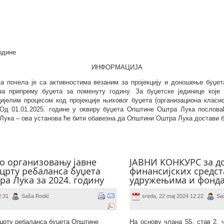
године
ИНФОРМАЦИЈА
 почела је са активностима везаним за пројекцију и доношење буџета 
за припрему буџета за поменуту годину. За буџетске јединице које
ијелим процесом код пројекције њиховог буџета (организациона класи
 Од 01.01.2025. године у оквиру буџета Општине Оштра Лука послов
Лука – ова установа ће бити обавезна да Општини Оштра Лука достави б
о организовању јавне
ЈАВНИ КОНКУРС за до
црту ребаланса буџета
финансијских средст
а Лука за 2024. годину
удружењима и фонда
2:31
Saša Rodić
sreda, 22 maj 2024 12:22
Sa
ацрту ребаланса буџета Општине
На основу
члана
55
.
став 2
.