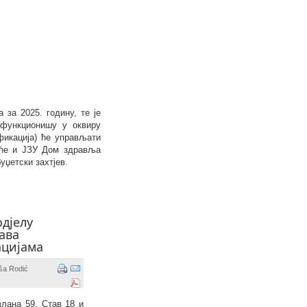
за 2025. годину, те је
 функционишу у оквиру
фикација) ће управљати
аће и ЈЗУ Дом здравља
уџетски захтјев.
дјелу
ава
цијама
ša Rodić
члана
59.
Став 18 и