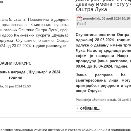
од.
давању имена тргу у
Оштра Лука
ponedeljak, 08 april 2024 10:10
члана
5.
став 2.
Правилника о додјели
Rodić
 организовања Књижевних сусрета
 гласник Општине Оштра Лука“, број:
Скупштина општине Оштра 
ни одбор Књижевних сусрета „Шушњар
одржаној 28.03.2024. године
Одлуком Скупштине општине Оштра
одлуке о давању имена трг
/24 од
23
.02.202
4
. године
расписује:
Лука. На истој сједници дон
којим је наведени Нацрт
процедуру јавне расправе, 
ЈАВНИ КОНКУРС
08.04. до 16.04.2024. године.
жевн
e
наград
e
„Шушњар“ у 202
4
.
Јавна расправа ће 
години
заинтересована лица могу
примједбе, приједлоге и суг
a, 05 jun 2024 11:53
нацрт Одлуке.
Poslednje ažurirano petak, 05 april 
OPŠIRNIJE...
мину одржавања усменог интервјуа и саставу комисије (пријем приправник