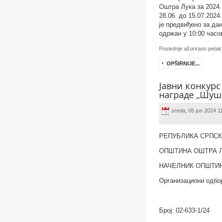
Оштра Лука за 2024.
28.06. до 15.07.202
је предвиђено за дан
одржан у 10:00 часо
Poslednje ažurirano petak
OPŠIRNIJE...
Јавни конкурс
наградe „Шушњ
sreda, 05 jun 2024 1
РЕПУБЛИКА СРПС
ОПШТИНА ОШТРА 
НАЧЕЛНИК ОПШТИ
Организациони одбо
Број
:
02-633-1/24