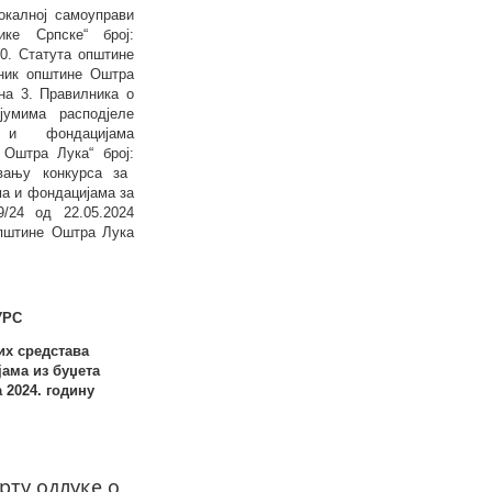
локалној самоуправи
ике Српске“ број:
60. Статута општине
ник општине Оштра
ана 3. Правилника о
јумима расподјеле
 и фондацијама
 Оштра Лука“ број:
вању конкурса за
а и фондацијама за
59/24
од
22.05.2024
штине Оштра Лука
УРС
их средстава
ама из буџета
 202
4
.
годину
рту одлуке о