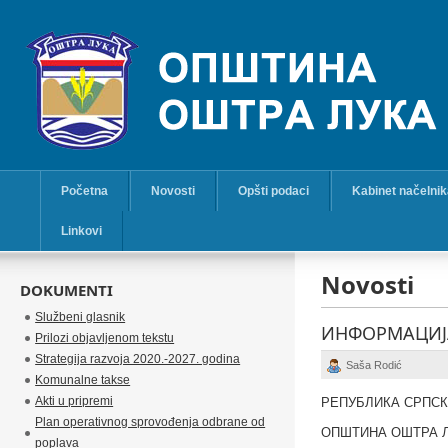
Početna
Novosti
Opšti podaci
Kabinet načelni
Linkovi
Novosti
DOKUMENTI
Službeni glasnik
ИНФОРМАЦИЈА
Prilozi objavljenom tekstu
Strategija razvoja 2020.-2027. godina
Saša Rodić
Komunalne takse
Akti u pripremi
РЕПУБЛИКА СРПС
Plan operativnog sprovođenja odbrane od
ОПШТИНА ОШТРА 
poplava