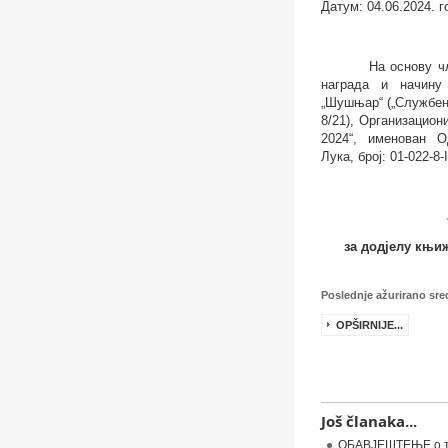
Датум
:
04.06.2024. г
На основу 
награда и начину
„Шушњар“ („Службени
8/21), Организацио
202
4
“, именован 
Лука, број: 01-022-
8-I
за додјелу књи
Poslednje ažurirano sred
OPŠIRNIJE...
Još članaka...
OБАВЈЕШТЕЊЕ о тер