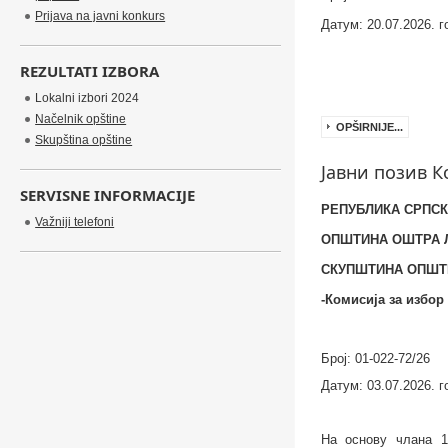
Prijava na javni konkurs
Датум:
20
.0
7
.202
6
. 
REZULTATI IZBORA
Lokalni izbori 2024
Načelnik opštine
OPŠIRNIJE...
Skupština opštine
Jавни позив К
SERVISNE INFORMACIJE
РЕПУБЛИКА СРПС
Važniji telefoni
ОПШТИНА ОШТРА 
СКУПШТИНА ОПШТ
-Комисија за избор
Број: 01-022-72/
2
6
Датум: 03.07.2026.
г
На основу члана 1