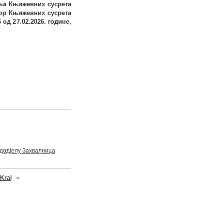
ња Књижевних сусрета
бор Књижевних сусрета
6
од 2
7
.02.202
6
. године
,
додјелу Захвалница
Kraj
»