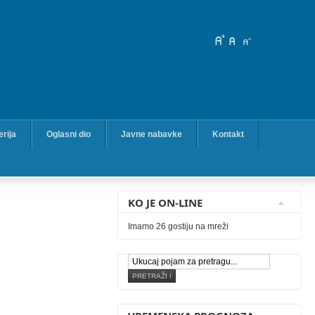
erija
Oglasni dio
Javne nabavke
Kontakt
KO JE ON-LINE
Imamo 26 gostiju na mreži