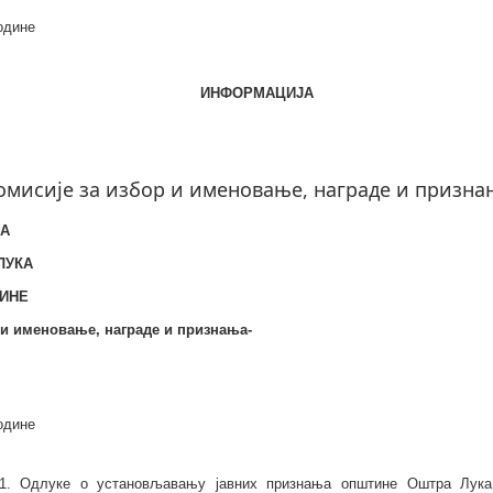
године
ИНФОРМАЦИЈА
омисије за избор и именовање, награде и призна
КА
ЛУКА
ИНЕ
 и именовање, награде и признања-
одине
1.
Одлуке о установљавању јавних признања општине Оштра Лука, 