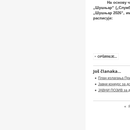
На основу 
„Шушњар“ („Службе
„Шушњар 202
6
“, и
расписује:
OPŠIRNIJE...
Još članaka...
План излагања При
Јавни конкурс за д
ЈАВНИ ПОЗИВ за до
«