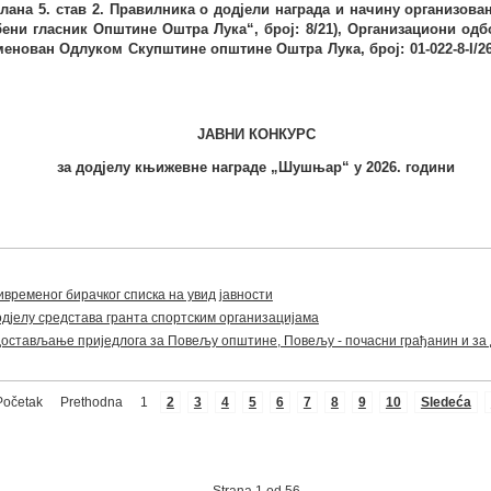
члана
5.
став 2.
Правилника о додјели награда и начину организова
ни гласник Општине Оштра Лука“, број:
8/21), Организациони од
менован Одлуком Скупштине општине Оштра Лука, број: 01-022-
8
-
I
/2
ЈАВНИ КОНКУРС
за додјелу књижевн
e
наград
e
„Шушњар“ у 202
6
. години
временог бирачког списка на увид јавности
одјелу средстава гранта спортским организацијама
стављање приједлога за Повељу општине, Повељу - почасни грађанин и за 
Početak
Prethodna
1
2
3
4
5
6
7
8
9
10
Sledeća