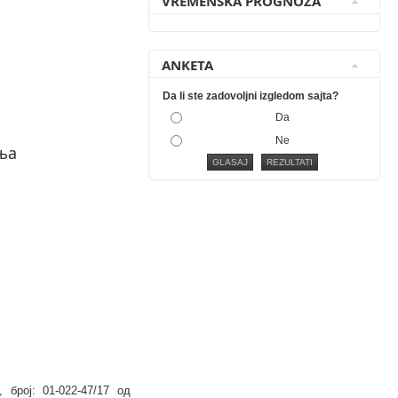
VREMENSKA PROGNOZA
ANKETA
Da li ste zadovoljni izgledom sajta?
Da
Ne
ња
број: 01-022-47/17 од