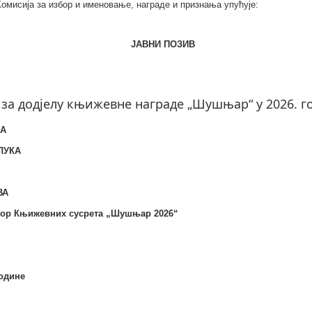
Комисија за избор и именовање, награде и признања упућује:
ЈАВНИ ПОЗИВ
 за додјелу књижевнe наградe „Шушњар“ у 2026. г
КА
ЛУКА
ВА
бор Књижевних сусрета „Шушњар 2026“
године