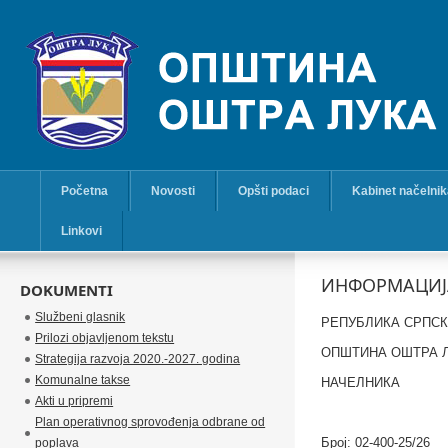
Početna
Novosti
Opšti podaci
Kabinet načelni
Linkovi
ИНФОРМАЦИЈА
DOKUMENTI
Službeni glasnik
РЕПУБЛИКА СРПС
Prilozi objavljenom tekstu
ОПШТИНА ОШТРА 
Strategija razvoja 2020.-2027. godina
Komunalne takse
НАЧЕЛНИКА
Akti u pripremi
Plan operativnog sprovođenja odbrane od
Број: 02-400
-25
/26
poplava