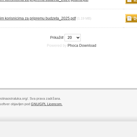
im korisnicima za pripremu budzeta_2025.pdf
D
(1.19 MB)
Prikaži#
Powered by
Phoca
Download
stinaostraluka.org/. Sva prava zadržana.
softver objavljen pod
GNU/GPL Licencom.