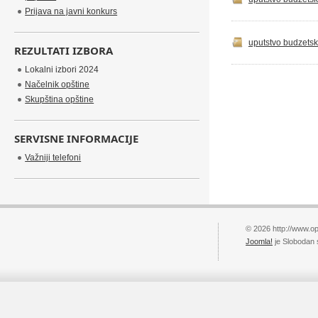
Prijava na javni konkurs
uputstvo budzetsk
REZULTATI IZBORA
Lokalni izbori 2024
Načelnik opštine
Skupština opštine
SERVISNE INFORMACIJE
Važniji telefoni
© 2026 http://www.op
Joomla!
je Slobodan 