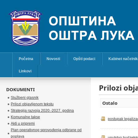
Početna
Novosti
Opšti podaci
Kabinet načelni
Linkovi
Prilozi ob
DOKUMENTI
Službeni glasnik
Ostalo
Prilozi objavljenom tekstu
Strategija razvoja 2020.-2027. godina
Komunalne takse
postupak legaliza
Akti u pripremi
Plan operativnog sprovođenja odbrane od
poplava
uputstvo budzets