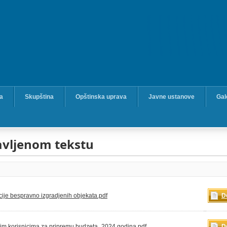
ka
Skupština
Opštinska uprava
Javne ustanove
Gal
javljenom tekstu
cije bespravno izgradjenih objekata.pdf
D
kim korisnicima za pripremu budzeta_2024 godina.pdf
D