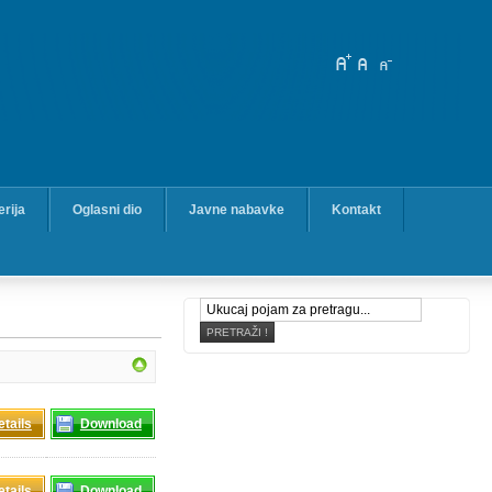
erija
Oglasni dio
Javne nabavke
Kontakt
etails
Download
etails
Download