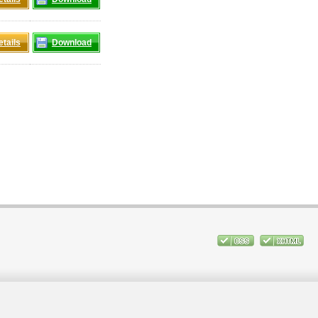
etails
Download