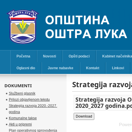
Početna
Novosti
Opšti podaci
Kabinet načelnik
Oglasni dio
Javne nabavke
Kontakt
Linkovi
Strategija razvo
DOKUMENTI
Službeni glasnik
Strategija razvoja 
Prilozi objavljenom tekstu
2020_2027 godina.p
Strategija razvoja 2020.-2027.
godina
Komunalne takse
Power
Akti u pripremi
Plan operativnog sprovođenja