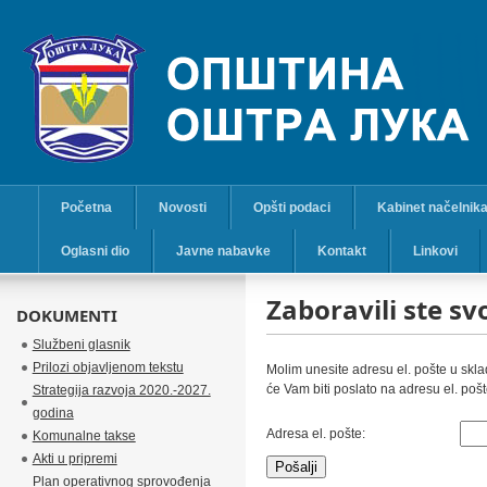
Početna
Novosti
Opšti podaci
Kabinet načelnik
Oglasni dio
Javne nabavke
Kontakt
Linkovi
Zaboravili ste sv
DOKUMENTI
Službeni glasnik
Prilozi objavljenom tekstu
Molim unesite adresu el. pošte u skl
će Vam biti poslato na adresu el. pošte 
Strategija razvoja 2020.-2027.
godina
Adresa el. pošte:
Komunalne takse
Akti u pripremi
Pošalji
Plan operativnog sprovođenja