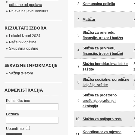
3
Komunalna policija
odbrane od poplava
Prijava na javni konkurs
4
Matičar
REZULTATI IZBORA
Služba za privredu,
5
Lokalni izbori 2024
finansije, trezor i budžet
Načelnik opštine
Služba za privredu,
Skupština opštine
6
finansije, trezor i budžet
Služba boračko-invalidske
SERVISNE INFORMACIJE
7
zaštite
z
Važniji telefoni
Služba socijalne, porodične
8
i dječije zaštite
i
ADMINISTRACIJA
Služba za prostorno
Korisničko ime
9
uređenje, građenje i
ekologiju
Lozinka
10
Služba za poljoprivredu
Upamti me
Koordinator za mjesne
11