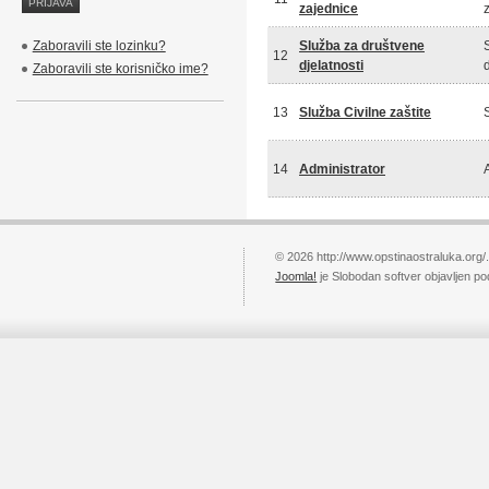
zajednice
Zaboravili ste lozinku?
Služba za društvene
12
djelatnosti
Zaboravili ste korisničko ime?
13
Služba Civilne zaštite
14
Administrator
© 2026 http://www.opstinaostraluka.org/
Joomla!
je Slobodan softver objavljen p