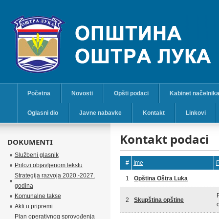
Početna
Novosti
Opšti podaci
Kabinet načelnik
Oglasni dio
Javne nabavke
Kontakt
Linkovi
Kontakt podaci
DOKUMENTI
Službeni glasnik
#
Ime
P
Prilozi objavljenom tekstu
Strategija razvoja 2020.-2027.
1
Opština Oštra Luka
godina
Komunalne takse
2
Skupština opštine
Akti u pripremi
Plan operativnog sprovođenja